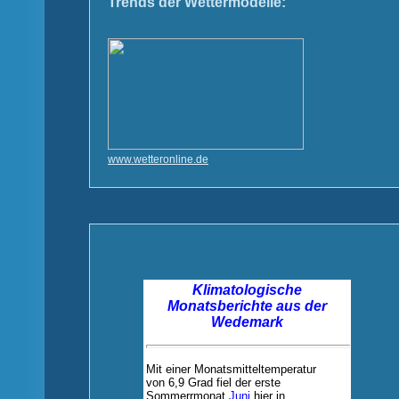
Trends der Wettermodelle:
www.wetteronline.de
Klimatologische
Monatsberichte aus der
Wedemark
Mit einer Monatsmitteltemperatur
von 6,9 Grad
fiel der erste
Sommerrmonat
Juni
hier in