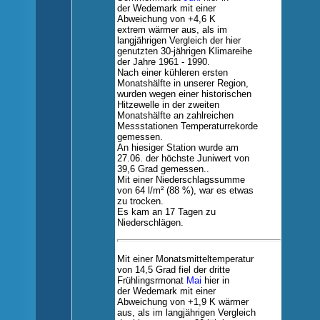
der Wedemark mit einer
Abweichung von +4,6 K
extrem wärmer aus, als im
langjährigen
Vergleich der hier
genutzten
30-jährigen Klimareihe
der
Jahre 1961 - 1990.
Nach einer kühleren ersten
Monatshälfte in unserer Region,
wurden wegen einer historischen
Hitzewelle in der zweiten
Monatshälfte an zahlreichen
Messstationen Temperaturrekorde
gemessen.
An hiesiger Station wurde am
27.06. der höchste Juniwert von
39,6 Grad gemessen..
Mit
einer Niederschlagssumme
von 64 l/m²
(88 %)
, war es etwas
zu trocken.
Es kam an 17 Tagen zu
Niederschlägen.
Mit einer Monatsmitteltemperatu
r
von 14,5 Grad
fiel der dritte
Frühlingsrmonat
Mai
hier in
der
Wedemark mit einer
Abweichung von +1,9 K wärmer
aus, als im
langjährigen
Vergleich