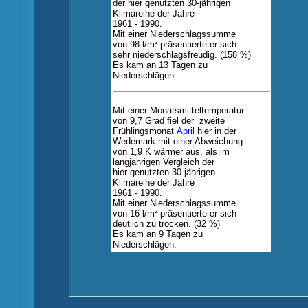
der hier genutzten
30-jährigen
Klimareihe
der
Jahre
1961 - 1990.
Mit
einer Niederschlagssumme
von 98 l/m²
präsentierte er sich
sehr niederschlagsfreudig.
(158 %)
Es kam an 13 Tagen zu
Niederschlägen.
Mit einer Monatsmitteltemperatur
von 9,7 Grad
fiel der zweite
Frühlingsmonat
April
hier in der
Wedemark mit einer
Abweichung
von 1,9 K wärmer aus, als im
langjährigen
Vergleich der
hier
genutzten
30-jährigen
Klimareihe
der
Jahre
1961 - 1990.
Mit
einer Niederschlagssumme
von 16 l/m²
präsentierte er sich
deutlich zu trocken.
(32 %)
Es kam an 9 Tagen zu
Niederschlägen.