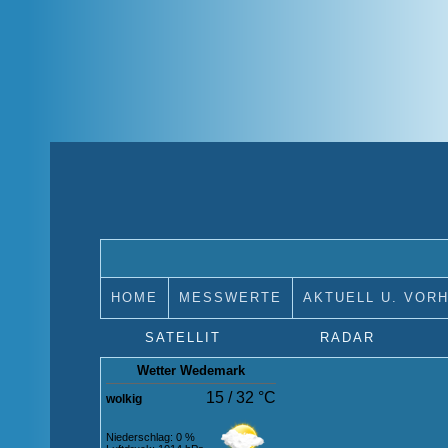
HOME
MESSWERTE
AKTUELL U. VOR
SATELLIT
RADAR
Wetter Wedemark
15 / 32 °C
wolkig
Niederschlag: 0 %